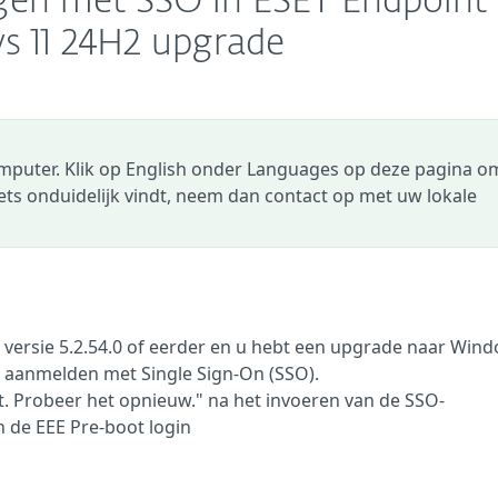
oggen met SSO in ESET Endpoint
s 11 24H2 upgrade
omputer. Klik op English onder Languages op deze pagina o
 iets onduidelijk vindt, neem dan contact op met uw lokale
 versie 5.2.54.0 of eerder en u hebt een upgrade naar Win
t aanmelden met Single Sign-On (SSO).
. Probeer het opnieuw." na het invoeren van de SSO-
 de EEE Pre-boot login