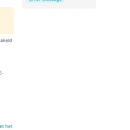
e
hakeld
E-
et het