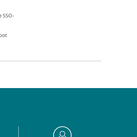
e SSO-
oot