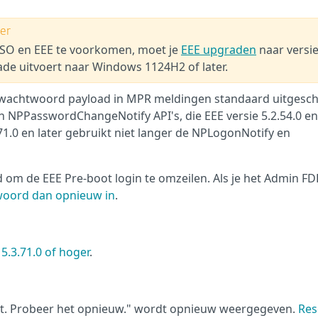
ger
SO en EEE te voorkomen, moet je
EEE upgraden
naar versi
rade uitvoert naar Windows 1124H2 of later.
wachtwoord payload in MPR meldingen standaard uitgesc
n NPPasswordChangeNotify API's, die EEE versie 5.2.54.0 en
71.0 en later gebruikt niet langer de NPLogonNotify en
om de EEE Pre-boot login te omzeilen. Als je het Admin FD
woord dan opnieuw in
.
5.3.71.0 of hoger
.
st. Probeer het opnieuw." wordt opnieuw weergegeven.
Res