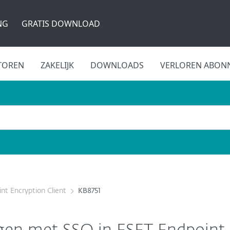
NG
GRATIS DOWNLOAD
TOREN
ZAKELIJK
DOWNLOADS
VERLOREN ABON
nt Encryption Client
KB8751