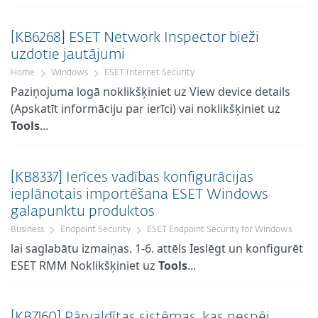
[KB6268] ESET Network Inspector bieži
uzdotie jautājumi
Home
Windows
ESET Internet Security
Paziņojuma logā noklikšķiniet uz View device details
(Apskatīt informāciju par ierīci) vai noklikšķiniet uz
Tools
...
[KB8337] Ierīces vadības konfigurācijas
ieplānotais importēšana ESET Windows
galapunktu produktos
Business
Endpoint Security
ESET Endpoint Security for Windows
lai saglabātu izmaiņas. 1-6. attēls Ieslēgt un konfigurēt
ESET RMM Noklikšķiniet uz
Tools
...
[KB7160] Pārvaldītas sistēmas, kas nespēj