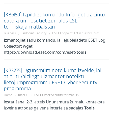
[KB6159] Izpildiet komandu Info_get.uz Linux
datora un nosūtiet žurnālus ESET
tehniskajam atbalstam
Business
Endpoint Security
ESET Endpoint Antivirus for Linux
Izmantojiet šādu komandu, lai lejupielādētu ESET Log
Collector: wget
https://download.eset.com/com/eset/
tools
...
[KB3275] Ugunsmūra noteikuma izveide, lai
atļautu/aizliegtu izmantot noteiktu
lietojumprogrammu ESET Cyber Security
programmā
Home
macOS
ESET Cyber Security for macOS
iestatīšana. 2-3. attēls Ugunsmūra žurnālu konteksta
izvēlne atrodas galvenā interfeisa sadaļas
Tools
...