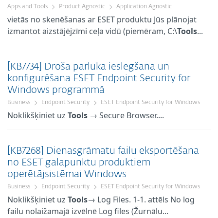
Apps and Tools
Product Agnostic
Application Agnostic
vietās no skenēšanas ar ESET produktu Jūs plānojat
izmantot aizstājējzīmi ceļa vidū (piemēram, C:\
Tools
...
[KB7734] Droša pārlūka ieslēgšana un
konfigurēšana ESET Endpoint Security for
Windows programmā
Business
Endpoint Security
ESET Endpoint Security for Windows
Noklikšķiniet uz
Tools
→ Secure Browser....
[KB7268] Dienasgrāmatu failu eksportēšana
no ESET galapunktu produktiem
operētājsistēmai Windows
Business
Endpoint Security
ESET Endpoint Security for Windows
Noklikšķiniet uz
Tools
→ Log Files. 1-1. attēls No log
failu nolaižamajā izvēlnē Log files (Žurnālu...