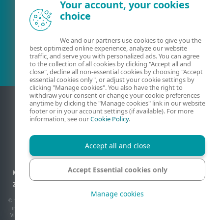
Your account, your cookies
choice
Esošais klients?
We and our partners use cookies to give you the
best optimized online experience, analyze our website
traffic, and serve you with personalized ads. You can agree
to the collection of all cookies by clicking "Accept all and
close", decline all non-essential cookies by choosing "Accept
essential cookies only", or adjust your cookie settings by
clicking "Manage cookies". You also have the right to
withdraw your consent or change your cookie preferences
anytime by clicking the "Manage cookies" link in our website
footer or in your account settings (if available). For more
information, see our
Cookie Policy
.
Accept all and close
Accept Essential cookies only
Kontaktinformācija
Konfidencialitāte
Juridiskā informācija
Ziņot par ievainojamībām
Vietnes karte
Pārvaldīt sīkfailus
Manage cookies
© 1992 - 2026 ESET, spol. s r.o. - Visas tiesības paturētas. Šeit izmantotās preču zīmes
ir ESET, spol. s r.o. vai ESET North America preču zīmes vai reģistrētas preču zīmes.
Visi pārējie nosaukumi un zīmoli ir to atbilstošo uzņēmumu reģistrētas preču zīmes.