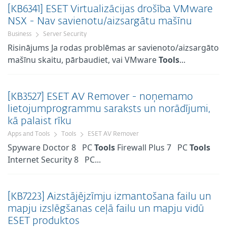
[KB6341] ESET Virtualizācijas drošība VMware
NSX - Nav savienotu/aizsargātu mašīnu
Business
Server Security
Risinājums Ja rodas problēmas ar savienoto/aizsargāto
mašīnu skaitu, pārbaudiet, vai VMware
Tools
...
[KB3527] ESET AV Remover - noņemamo
lietojumprogrammu saraksts un norādījumi,
kā palaist rīku
Apps and Tools
Tools
ESET AV Remover
Spyware Doctor 8 PC
Tools
Firewall Plus 7 PC
Tools
Internet Security 8 PC...
[KB7223] Aizstājējzīmju izmantošana failu un
mapju izslēgšanas ceļā failu un mapju vidū
ESET produktos