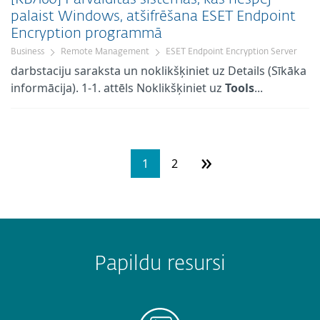
palaist Windows, atšifrēšana ESET Endpoint
Encryption programmā
Business
Remote Management
ESET Endpoint Encryption Server
darbstaciju saraksta un noklikšķiniet uz Details (Sīkāka
informācija). 1-1. attēls Noklikšķiniet uz
Tools
...
»
1
2
Papildu resursi