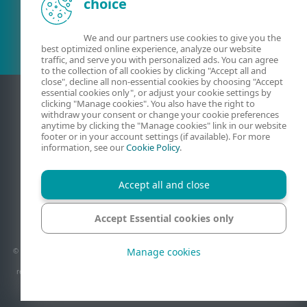
choice
Esamas klientas?
We and our partners use cookies to give you the
best optimized online experience, analyze our website
traffic, and serve you with personalized ads. You can agree
to the collection of all cookies by clicking "Accept all and
close", decline all non-essential cookies by choosing "Accept
essential cookies only", or adjust your cookie settings by
clicking "Manage cookies". You also have the right to
withdraw your consent or change your cookie preferences
anytime by clicking the "Manage cookies" link in our website
footer or in your account settings (if available). For more
information, see our
Cookie Policy
.
Accept all and close
Kontaktiniai duomenys
Privatumas
Teisinė informacija
Pranešti apie pažeidžiamumus
Svetainės struktūra
Accept Essential cookies only
Tvarkyti slapukus
Manage cookies
© 1992 - 2026 ESET, spol. s r.o. - Visos teisės saugomos. Šiame dokumente naudojami
prekių ženklai yra „ESET, spol. s r.o.“ ar „ESET North America“ paprastieji arba
registruotieji prekių ženklai. Visi kiti pavadinimai ir prekių ženklai yra registruotieji
atitinkamų įmonių prekių ženklai.