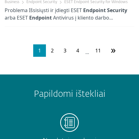
Business
Endpoint Security
ESET Endpoint Security for Windows
Problema Išsisiųsti ir įdiegti ESET
Endpoint
Security
arba ESET
Endpoint
Antivirus į kliento darbo...
»
1
2
3
4
11
...
Papildomi ištekliai