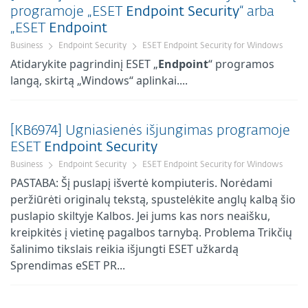
programoje „ESET
Endpoint
Security
“ arba
„ESET
Endpoint
Business
Endpoint Security
ESET Endpoint Security for Windows
Atidarykite pagrindinį ESET „
Endpoint
“ programos
langą, skirtą „Windows“ aplinkai....
[KB6974] Ugniasienės išjungimas programoje
ESET
Endpoint
Security
Business
Endpoint Security
ESET Endpoint Security for Windows
PASTABA: Šį puslapį išvertė kompiuteris. Norėdami
peržiūrėti originalų tekstą, spustelėkite anglų kalbą šio
puslapio skiltyje Kalbos. Jei jums kas nors neaišku,
kreipkitės į vietinę pagalbos tarnybą. Problema Trikčių
šalinimo tikslais reikia išjungti ESET užkardą
Sprendimas eSET PR...