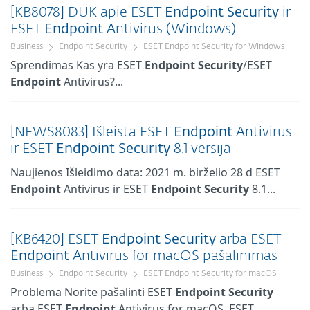
[KB8078] DUK apie ESET
Endpoint
Security
ir
ESET
Endpoint
Antivirus (Windows)
Business
Endpoint Security
ESET Endpoint Security for Windows
Sprendimas Kas yra ESET
Endpoint
Security
/ESET
Endpoint
Antivirus?...
[NEWS8083] Išleista ESET
Endpoint
Antivirus
ir ESET
Endpoint
Security
8.1 versija
Naujienos Išleidimo data: 2021 m. birželio 28 d ESET
Endpoint
Antivirus ir ESET
Endpoint
Security
8.1...
[KB6420] ESET
Endpoint
Security
arba ESET
Endpoint
Antivirus for macOS pašalinimas
Business
Endpoint Security
ESET Endpoint Security for macOS
Problema Norite pašalinti ESET
Endpoint
Security
arba ESET
Endpoint
Antivirus for macOS, ESET