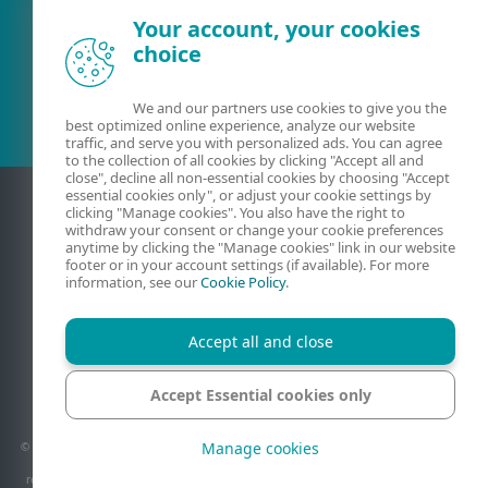
Your account, your cookies
choice
Esamas klientas?
We and our partners use cookies to give you the
best optimized online experience, analyze our website
traffic, and serve you with personalized ads. You can agree
to the collection of all cookies by clicking "Accept all and
close", decline all non-essential cookies by choosing "Accept
essential cookies only", or adjust your cookie settings by
clicking "Manage cookies". You also have the right to
withdraw your consent or change your cookie preferences
anytime by clicking the "Manage cookies" link in our website
footer or in your account settings (if available). For more
information, see our
Cookie Policy
.
Accept all and close
Kontaktiniai duomenys
Privatumas
Teisinė informacija
Pranešti apie pažeidžiamumus
Svetainės struktūra
Accept Essential cookies only
Tvarkyti slapukus
Manage cookies
© 1992 - 2026 ESET, spol. s r.o. - Visos teisės saugomos. Šiame dokumente naudojami
prekių ženklai yra „ESET, spol. s r.o.“ ar „ESET North America“ paprastieji arba
registruotieji prekių ženklai. Visi kiti pavadinimai ir prekių ženklai yra registruotieji