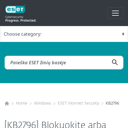
Home
Windows
ESET Internet Security
KB2796
[KB2796] Blokuokite arba