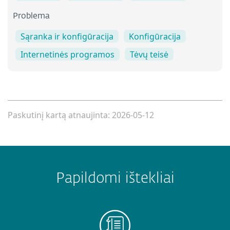
Problema
Sąranka ir konfigūracija
Konfigūracija
Internetinės programos
Tėvų teisė
Paskutinį kartą atnaujinta: 2026-05-12
Papildomi ištekliai