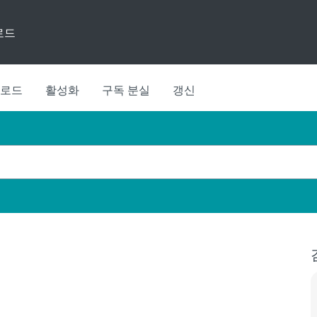
로드
로드
활성화
구독 분실
갱신