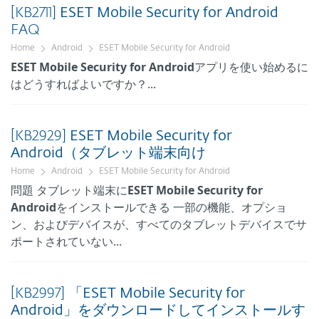
[KB2711]
ESET
Mobile
Security
for
Android
FAQ
Home
Android
ESET Mobile Security for Android
ESET
Mobile
Security
for
Android
アプリを使い始めるに
はどうすればよいですか？...
[KB2929]
ESET
Mobile
Security
for
Android
（タブレット端末向け
Home
Android
ESET Mobile Security for Android
問題 タブレット端末に
ESET
Mobile
Security
for
Android
をインストールできる 一部の機能、オプショ
ン、およびデバイスが、すべてのタブレットデバイスでサ
ポートされていない...
[KB2997] 「
ESET
Mobile
Security
for
Android
」をダウンロードしてインストールす