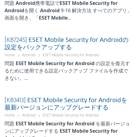
問題
Android
携帯電話で
ESET
Mobile
Security
for
Android
を開く
Android
9-16 解決方法 すべてのアプリ」
画面を開き、「
ESET
Mobile
...
[KB7245]
ESET
Mobile
Security
for
Android
の
設定をバックアップする
Home
Android
ESET Mobile Security for Android
問題
ESET
Mobile
Security
for
Android
の設定を復元す
るために使用できる設定バックアップ ファイルを作成で
きない。...
[KB3413]
ESET
Mobile
Security
for
Android
を
最新バージョンにアップグレードする
Home
Android
ESET Mobile Security for Android
問題
ESET
Mobile
Security
for
Android
を最新バージョ
ンにアップグレードする
ESET
Mobile
Security
for