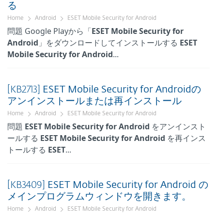
る
Home
Android
ESET Mobile Security for Android
問題 Google Playから「
ESET
Mobile
Security
for
Android
」をダウンロードしてインストールする
ESET
Mobile
Security
for
Android
...
[KB2713]
ESET
Mobile
Security
for
Android
の
アンインストールまたは再インストール
Home
Android
ESET Mobile Security for Android
問題
ESET
Mobile
Security
for
Android
をアンインスト
ールする
ESET
Mobile
Security
for
Android
を再インス
トールする
ESET
...
[KB3409]
ESET
Mobile
Security
for
Android
の
メインプログラムウィンドウを開きます。
Home
Android
ESET Mobile Security for Android