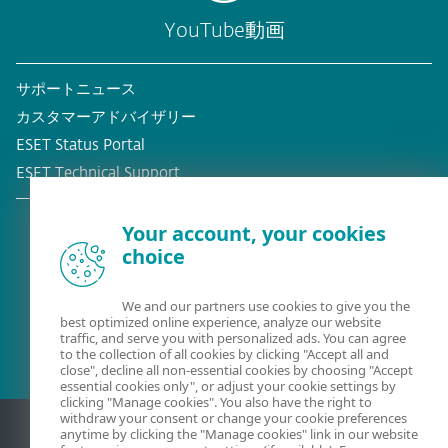
YouTube動画
サポートニュース
カスタマーアドバイザリー
ESET Status Portal
ESET Technical Support
Your account, your cookies
choice
既存の顧客？
We and our partners use cookies to give you the
best optimized online experience, analyze our website
traffic, and serve you with personalized ads. You can agree
to the collection of all cookies by clicking "Accept all and
close", decline all non-essential cookies by choosing "Accept
essential cookies only", or adjust your cookie settings by
clicking "Manage cookies". You also have the right to
withdraw your consent or change your cookie preferences
anytime by clicking the "Manage cookies" link in our website