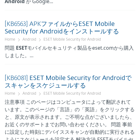
Android
が Google...
[KB6563] APKファイルから
ESET
Mobile
Security
for
Android
をインストールする
Home
Android
ESET Mobile Security for Android
問題
ESET
モバイルセキュリティ製品をeset.comから購入
しました。...
[KB6081]
ESET
Mobile
Security
for
Android
で
スキャンをスケジュールする
Home
Android
ESET Mobile Security for Android
注意事項 このページはコンピュータによって翻訳されて
います。このページの「言語」の「英語」をクリックする
と、原文が表示されます。ご不明な点がございましたら、
お近くのサポートまでお問い合わせください。 問題 事前
に設定した時刻にデバイススキャンが自動的に実行される
ようにスケジュールを設定する 解決方法 ESETモバイルセ