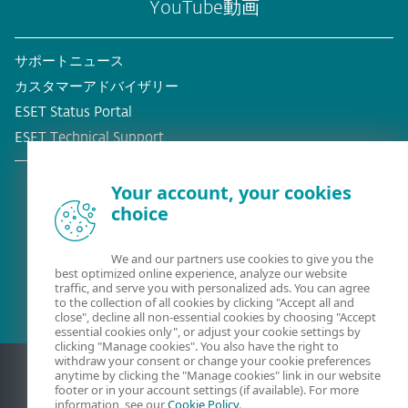
YouTube動画
サポートニュース
カスタマーアドバイザリー
ESET Status Portal
ESET Technical Support
Your account, your cookies
choice
既存の顧客？
We and our partners use cookies to give you the
best optimized online experience, analyze our website
traffic, and serve you with personalized ads. You can agree
to the collection of all cookies by clicking "Accept all and
close", decline all non-essential cookies by choosing "Accept
essential cookies only", or adjust your cookie settings by
clicking "Manage cookies". You also have the right to
withdraw your consent or change your cookie preferences
anytime by clicking the "Manage cookies" link in our website
footer or in your account settings (if available). For more
information, see our
Cookie Policy
.