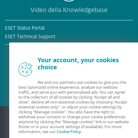
Video della Knowledgebase
ESET Status Portal
ESET Technical Support
Your account, your cookies
choice
Cliente esistente?
We and our partners use cookies to give you the
best optimized online experience, analyze our website
traffic, and serve you with personalized ads. You can agree
to the collection of all cookies by clicking "Accept all and
close", decline all non-essential cookies by choosing "Accept
essential cookies only", or adjust your cookie settings by
clicking "Manage cookies". You also have the right to
withdraw your consent or change your cookie preferences
anytime by clicking the "Manage cookies" link in our website
footer or in your account settings (if available). For more
information, see our
Cookie Policy
.