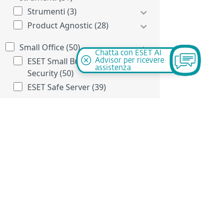
Strumenti (3)
Product Agnostic (28)
Small Office (50)
Chatta con ESET AI
ESET Small Business
Advisor per ricevere
assistenza
Security (50)
ESET Safe Server (39)
Filtrare per: OS
Filtrare per: Issue
Filtrare per: Document type
KB Solution (139)
Support News (2)
Customer Advisory (1)