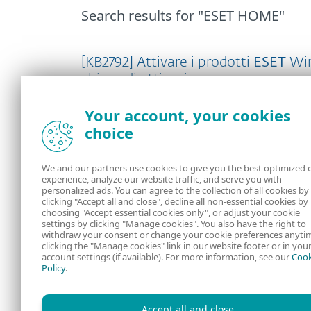
Search results
for "ESET HOME"
[KB2792] Attivare i prodotti
ESET
Wi
chiave di attivazione
Home
Windows
ESET NOD32 Antivirus
Your account, your cookies
Problema Attivare il prodotto
ESET
Window
choice
attivazione...
We and our partners use cookies to give you the best optimized 
experience, analyze our website traffic, and serve you with
[KB7981]
Come
reimpostare la passw
personalized ads. You can agree to the collection of all cookies by
clicking "Accept all and close", decline all non-essential cookies by
Home
ESET HOME
ESET HOME
choosing "Accept essential cookies only", or adjust your cookie
Problema Reimposta la password di
ESET
H
settings by clicking "Manage cookies". You also have the right to
la password...
withdraw your consent or change your cookie preferences anyti
clicking the "Manage cookies" link in our website footer or in you
account settings (if available). For more information, see our
Cook
Policy
.
[KB8372] Scaricare il prodotto
ESET
Home
ESET HOME
ESET HOME
Accept all and close