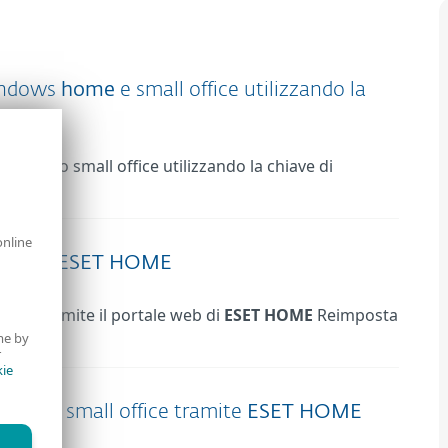
ndows
home
e small office utilizzando la
s
home
o small office utilizzando la chiave di
online
ord di
ESET
HOME
OME
tramite il portale web di
ESET
HOME
Reimposta
me by
r
ie
home
o small office tramite
ESET
HOME