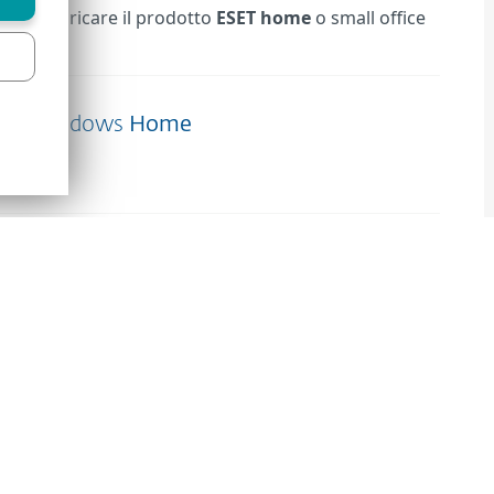
ME
e scaricare il prodotto
ESET
home
o small office
ET
Windows
Home
o....
ine
ESET
HOME
E
Connettersi a
ESET
HOME
dal proprio prodotto
T
HOME
Security Ultimate
on Agnostic
vendita locali,
ESET
HOME
Security Ultimate tier è