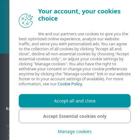
Your account, your cookies
choice
Meglévő ügyfél?
We and our partners use cookies to give you the
best optimized online experience, analyze our website
traffic, and serve you with personalized ads. You can agree
to the collection of all cookies by clicking "Accept all and
close", decline all non-essential cookies by choosing "Accept
essential cookies only", or adjust your cookie settings by
clicking "Manage cookies". You also have the right to
withdraw your consent or change your cookie preferences
anytime by clicking the "Manage cookies" link in our website
footer or in your account settings (if available). For more
information, see our
Cookie Policy
.
Accept all and close
Kapcsolat
Adatkezelés
ÁSZF
Partneroldalak
Oldaltérkép
Accept Essential cookies only
Sütik kezelése
1992–2026 ESET, spol. s r.o. Minden jog fenntartva. Az itt használt védjegyek, szerzői
Manage cookies
jog által védett tartalmak az ESET, spol. s r.o. vagy az ESET Észak-Amerika illetve a
Sicontact Kft márkajegyei vagy védjegyei, illetve szerzői jog vagy egyéb jogszabály