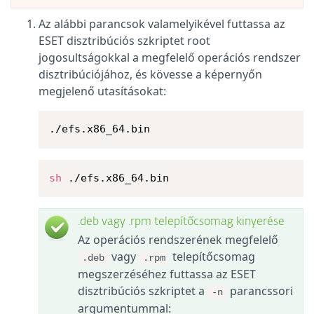
Az alábbi parancsok valamelyikével futtassa az
ESET disztribúciós szkriptet root
jogosultságokkal a megfelelő
operációs rendszer
disztribúciójához, és kövesse a képernyőn
megjelenő utasításokat:
./efs.x86_64.bin
sh
 ./efs.x86_64.bin
.deb vagy .rpm telepítőcsomag kinyerése
Az
operációs rendszerének
megfelelő
vagy
telepítőcsomag
.deb
.rpm
megszerzéséhez futtassa az ESET
disztribúciós szkriptet a
parancssori
-n
argumentummal: