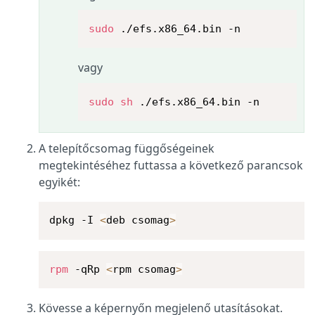
sudo
 ./efs.x86_64.bin -n
vagy
sudo
sh
 ./efs.x86_64.bin -n
A telepítőcsomag függőségeinek
megtekintéséhez futtassa a következő parancsok
egyikét:
dpkg -I 
<
deb csomag
>
rpm
 -qRp 
<
rpm csomag
>
Kövesse a képernyőn megjelenő utasításokat.