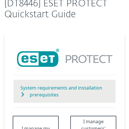
[DT8446] ESET PROTECT
Quickstart Guide
System requirements and installation
prerequisites
I manage
I manage my
customers'