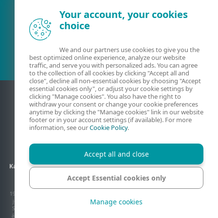
Your account, your cookies
choice
Meglévő ügyfél?
We and our partners use cookies to give you the
best optimized online experience, analyze our website
traffic, and serve you with personalized ads. You can agree
to the collection of all cookies by clicking "Accept all and
close", decline all non-essential cookies by choosing "Accept
essential cookies only", or adjust your cookie settings by
clicking "Manage cookies". You also have the right to
withdraw your consent or change your cookie preferences
anytime by clicking the "Manage cookies" link in our website
footer or in your account settings (if available). For more
information, see our
Cookie Policy
.
Accept all and close
Kapcsolat
Adatkezelés
ÁSZF
Partneroldalak
Oldaltérkép
Accept Essential cookies only
Sütik kezelése
1992–2026 ESET, spol. s r.o. Minden jog fenntartva. Az itt használt védjegyek, szerzői
Manage cookies
jog által védett tartalmak az ESET, spol. s r.o. vagy az ESET Észak-Amerika illetve a
Sicontact Kft márkajegyei vagy védjegyei, illetve szerzői jog vagy egyéb jogszabály
által védett tartalmai. Az ESET termékek kizárólagos magyarországi disztribútora a