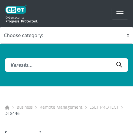
Business
Remote Management
ESET PROTECT
DT8446