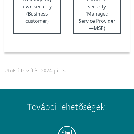
own security
security
(Business
(Managed
customer)
Service Provider
—MSP)
Utolsó frissítés: 2024. júl. 3.
További lehetőségek: