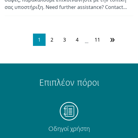
σας υποστήριξη. Need further assistance? Contact...
»
1
2
3
4
11
...
Επιπλέον πόροι
Οδηγοί χρήστη