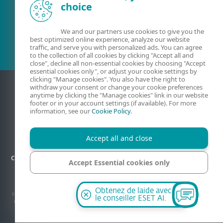
choice
Client existant?
We and our partners use cookies to give you the
best optimized online experience, analyze our website
traffic, and serve you with personalized ads. You can agree
to the collection of all cookies by clicking "Accept all and
close", decline all non-essential cookies by choosing "Accept
essential cookies only", or adjust your cookie settings by
clicking "Manage cookies". You also have the right to
withdraw your consent or change your cookie preferences
anytime by clicking the "Manage cookies" link in our website
footer or in your account settings (if available). For more
information, see our
Cookie Policy
.
Accept all and close
Contact
Confidentialité
Informations légales
Plan du site
Accept Essential cookies only
Gérer les cookies
Manage cookies
© 1992-2026 ESET, spol. s r.o. Tous les droits sont réservés. Les marques
Obtenez de laide avec
commerciales qui y sont utilisées sont des marques commerciales ou des marques
le conseiller ESET AI.
déposées de ESET, spol. s r.o. ou ESET Amérique du Nord. Tous les autres noms et
marques sont des marques déposées de leurs sociétés respectives.