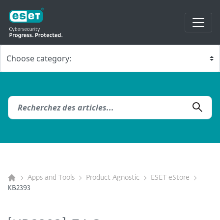
Apps and Tools
Product Agnostic
ESET eStore
KB2393