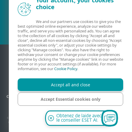
Your account, your cookies
choice
Client existant?
We and our partners use cookies to give you the
best optimized online experience, analyze our website
traffic, and serve you with personalized ads. You can agree
to the collection of all cookies by clicking "Accept all and
close", decline all non-essential cookies by choosing "Accept
essential cookies only", or adjust your cookie settings by
clicking "Manage cookies". You also have the right to
withdraw your consent or change your cookie preferences
anytime by clicking the "Manage cookies" link in our website
footer or in your account settings (if available). For more
information, see our
Cookie Policy
.
Accept all and close
Contact
Confidentialité
Informations légales
Plan du site
Accept Essential cookies only
Gérer les cookies
Manage cookies
© 1992-2026 ESET, spol. s r.o. Tous les droits sont réservés. Les marques
Obtenez de laide avec
commerciales qui y sont utilisées sont des marques commerciales ou des marques
le conseiller ESET AI.
déposées de ESET, spol. s r.o. ou ESET Amérique du Nord. Tous les autres noms et
marques sont des marques déposées de leurs sociétés respectives.