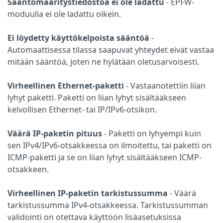
Sääntömääritystiedostoa ei ole ladattu
- EPFW-
moduulia ei ole ladattu oikein.
Ei löydetty käyttökelpoista sääntöä
-
Automaattisessa tilassa saapuvat yhteydet eivät vastaa
mitään sääntöä, joten ne hylätään oletusarvoisesti.
Virheellinen Ethernet-paketti
- Vastaanotettiin liian
lyhyt paketti. Paketti on liian lyhyt sisältääkseen
kelvollisen Ethernet- tai IP/IPv6-otsikon.
Väärä IP-paketin pituus
- Paketti on lyhyempi kuin
sen IPv4/IPv6-otsakkeessa on ilmoitettu, tai paketti on
ICMP-paketti ja se on liian lyhyt sisältääkseen ICMP-
otsakkeen.
Virheellinen IP-paketin tarkistussumma
- Väärä
tarkistussumma IPv4-otsakkeessa. Tarkistussumman
validointi on otettava käyttöön lisäasetuksissa