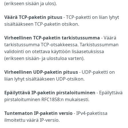
(erikseen sisään ja ulos).
Väärä TCP-paketin pituus
- TCP-paketti on liian lyhyt
sisältääkseen TCP-paketin otsikon.
Virheellinen TCP-paketin tarkistussumma
- Väärä
tarkistussumma TCP-otsakkeessa. Tarkistussumman
validointi on otettava käyttöön lisäasetuksissa
(erikseen sisään- ja ulostuloa varten).
Virheellinen UDP-paketin pituus
- UDP-paketti on
liian lyhyt sisältääkseen UDP-otsikon.
Epäilyttävä IP-paketin pirstaloituminen
- Epäilyttävä
pirstaloituminen RFC1858:n mukaisesti.
Tuntematon IP-paketin versio
- IPv4-paketissa
ilmoitettu väärä IP-versio.