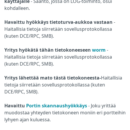
käyttäjälle
- Sääntö, jossa on LOG-toiminto, osui
kohdalleen.
Havaittu hyökkäys tietoturva-aukkoa vastaan
-
Haitallisia tietoja siirretään sovellusprotokollassa
(kuten DCE/RPC, SMB).
Yritys hyökätä tähän tietokoneeseen
worm
-
Haitallisia tietoja siirretään sovellusprotokollassa
(kuten DCE/RPC, SMB).
Yritys lähettää mato tästä tietokoneesta-
Haitallisia
tietoja siirretään sovellusprotokollassa (kuten
DCE/RPC, SMB).
Havaittu
Portin skannaushyökkäys
-
Joku yrittää
muodostaa yhteyden tietokoneen moniin eri portteihin
lyhyen ajan kuluessa.