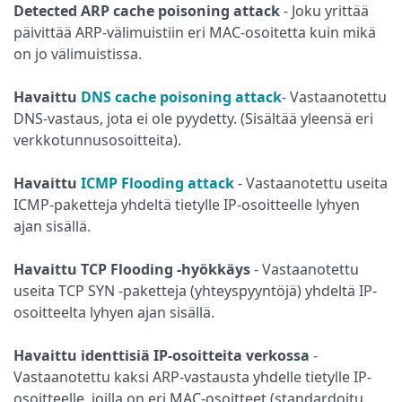
Detected ARP cache poisoning attack
-
Joku yrittää
päivittää ARP-välimuistiin eri MAC-osoitetta kuin mikä
on jo välimuistissa.
Havaittu
DNS cache poisoning attack
- Vastaanotettu
DNS-vastaus, jota ei ole pyydetty. (Sisältää yleensä eri
verkkotunnusosoitteita).
Havaittu
ICMP Flooding attack
- Vastaanotettu useita
ICMP-paketteja yhdeltä tietylle IP-osoitteelle lyhyen
ajan sisällä.
Havaittu TCP Flooding -hyökkäys
-
Vastaanotettu
useita TCP SYN -paketteja (yhteyspyyntöjä) yhdeltä IP-
osoitteelta lyhyen ajan sisällä.
Havaittu identtisiä IP-osoitteita verkossa
-
Vastaanotettu kaksi ARP-vastausta yhdelle tietylle IP-
osoitteelle, joilla on eri MAC-osoitteet (standardoitu