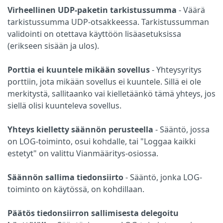
Virheellinen UDP-paketin tarkistussumma
- Väärä
tarkistussumma UDP-otsakkeessa. Tarkistussumman
validointi on otettava käyttöön lisäasetuksissa
(erikseen sisään ja ulos).
Porttia ei kuuntele mikään sovellus
- Yhteysyritys
porttiin, jota mikään sovellus ei kuuntele. Sillä ei ole
merkitystä, sallitaanko vai kielletäänkö tämä yhteys, jos
siellä olisi kuunteleva sovellus.
Yhteys kielletty säännön perusteella
- Sääntö, jossa
on LOG-toiminto, osui kohdalle, tai "Loggaa kaikki
estetyt" on valittu Vianmääritys-osiossa.
Säännön sallima tiedonsiirto
- Sääntö, jonka LOG-
toiminto on käytössä, on kohdillaan.
Päätös tiedonsiirron sallimisesta delegoitu