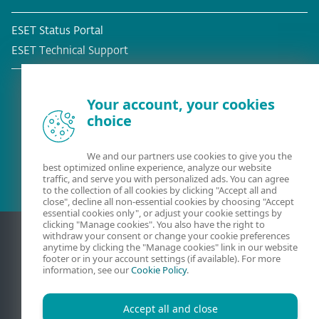
ESET Status Portal
ESET Technical Support
Your account, your cookies
choice
Olemassa oleva asiakas?
We and our partners use cookies to give you the
best optimized online experience, analyze our website
traffic, and serve you with personalized ads. You can agree
to the collection of all cookies by clicking "Accept all and
close", decline all non-essential cookies by choosing "Accept
essential cookies only", or adjust your cookie settings by
clicking "Manage cookies". You also have the right to
withdraw your consent or change your cookie preferences
anytime by clicking the "Manage cookies" link in our website
footer or in your account settings (if available). For more
information, see our
Cookie Policy
.
Accept all and close