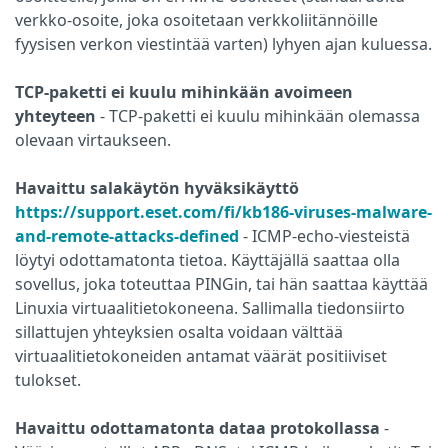
verkko-osoite, joka osoitetaan verkkoliitännöille
fyysisen verkon viestintää varten) lyhyen ajan kuluessa.
TCP-paketti ei kuulu mihinkään avoimeen
yhteyteen
- TCP-paketti ei kuulu mihinkään olemassa
olevaan virtaukseen.
Havaittu salakäytön hyväksikäyttö
https://support.eset.com/fi/kb186-viruses-malware-
and-remote-attacks-defined
- ICMP-echo-viesteistä
löytyi odottamatonta tietoa. Käyttäjällä saattaa olla
sovellus, joka toteuttaa PINGin, tai hän saattaa käyttää
Linuxia virtuaalitietokoneena. Sallimalla tiedonsiirto
sillattujen yhteyksien osalta voidaan välttää
virtuaalitietokoneiden antamat väärät positiiviset
tulokset.
Havaittu odottamatonta dataa protokollassa
-