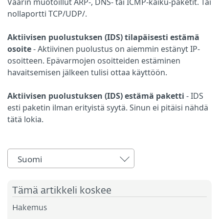
Väärin muotoillut ARP-, DNS- tai ICMP-kaiku-paketit. Tai
nollaportti TCP/UDP/.
Aktiivisen puolustuksen (IDS) tilapäisesti estämä
osoite
-
Aktiivinen puolustus on aiemmin estänyt IP-
osoitteen. Epävarmojen osoitteiden estäminen
havaitsemisen jälkeen tulisi ottaa käyttöön.
Aktiivisen puolustuksen (IDS) estämä paketti
- IDS
esti paketin ilman erityistä syytä. Sinun ei pitäisi nähdä
tätä lokia.
Suomi
Tämä artikkeli koskee
Hakemus