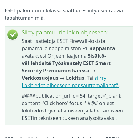
ESET-palomuurin lokissa saattaa esiintyä seuraavia
tapahtumanimiä.
Siirry palomuurin lokin ohjeeseen:
Saat lisätietoja ESET Firewall -lokista
painamalla näppäimistön
F1-näppäintä
avataksesi Ohjeen; laajenna
Sisältö-
välilehdeltä
Työskentely ESET Smart
Security Premiumin kanssa →
Verkkosuojaus
→
Lokitus
. Tai
siirry
Lokitiedot-aiheeseen napsauttamalla tätä
.
#@##publication_url id='54' target='_blank'
content='Click here' focus=''#@# ohjeet
lokitiedostojen etsimiseen ja lähettämiseen
ESETin tekniseen tukeen analysoitavaksi.