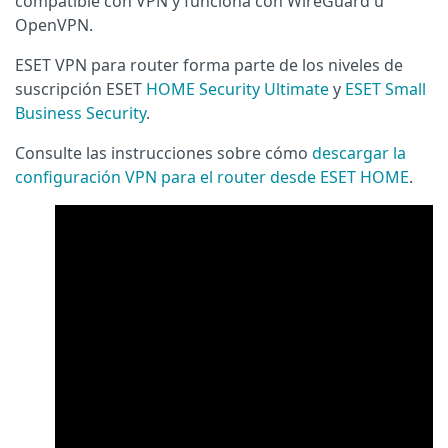
compatible con VPN y funciona con WireGuard u
OpenVPN.
ESET VPN para router forma parte de los niveles de
suscripción ESET
HOME Security Ultimate
y
ESET Small
Business Security
.
Consulte las instrucciones sobre cómo
descargar la
configuración VPN para el router desde ESET HOME
.