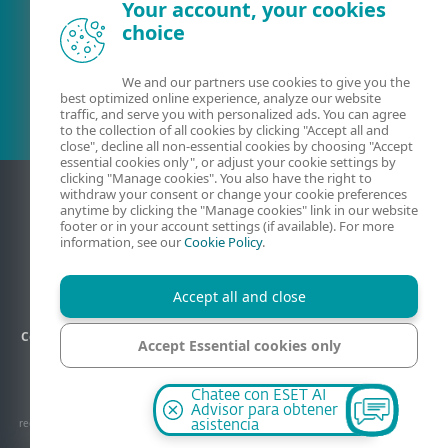
Your account, your cookies
choice
¿Ya es cliente?
We and our partners use cookies to give you the
best optimized online experience, analyze our website
traffic, and serve you with personalized ads. You can agree
to the collection of all cookies by clicking "Accept all and
close", decline all non-essential cookies by choosing "Accept
essential cookies only", or adjust your cookie settings by
clicking "Manage cookies". You also have the right to
withdraw your consent or change your cookie preferences
anytime by clicking the "Manage cookies" link in our website
footer or in your account settings (if available). For more
information, see our
Cookie Policy
.
Accept all and close
Código de ética
Privacidad
Política de la Calidad
Contacto
Accept Essential cookies only
Información legal
Mapa del sitio
Administrar cookies
Manage cookies
© 1992–2026 ESET, spol. s r.o. - Todos los derechos reservados. Las marcas
Chatee con ESET AI
comerciales aquí mencionadas son marcas comerciales o marcas comerciales
Advisor para obtener
registradas de ESET, spol. s r.o. o ESET Estados Unidos. Los demás nombres o marcas
asistencia
comerciales son marcas comerciales registradas de sus respectivas empresas.