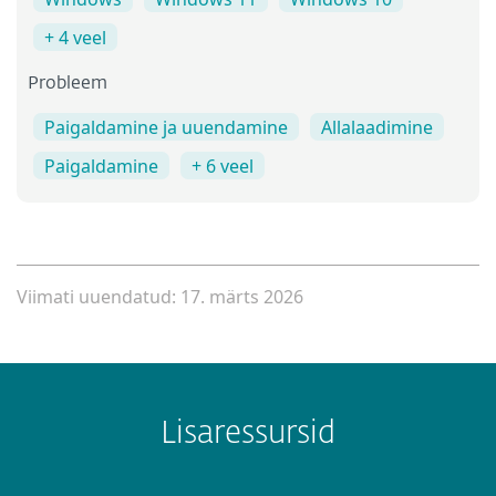
+ 4 veel
Probleem
Paigaldamine ja uuendamine
Allalaadimine
Paigaldamine
+ 6 veel
Viimati uuendatud: 17. märts 2026
Lisaressursid