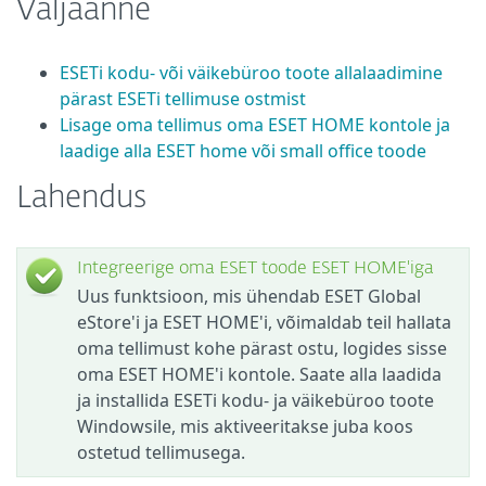
Väljaanne
ESETi kodu- või väikebüroo toote allalaadimine
pärast ESETi tellimuse ostmist
Lisage oma tellimus oma ESET HOME kontole ja
laadige alla ESET home või small office toode
Lahendus
Integreerige oma ESET toode ESET HOME'iga
Uus funktsioon, mis ühendab ESET Global
eStore'i ja ESET HOME'i, võimaldab teil hallata
oma tellimust kohe pärast ostu, logides sisse
oma ESET HOME'i kontole. Saate alla laadida
ja installida ESETi kodu- ja väikebüroo toote
Windowsile, mis aktiveeritakse juba koos
ostetud tellimusega.