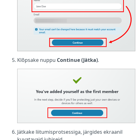
Klõpsake nuppu
Continue (Jätka)
.
Jätkake liitumisprotsessiga, järgides ekraanil
kuvatavaid juhiseid.