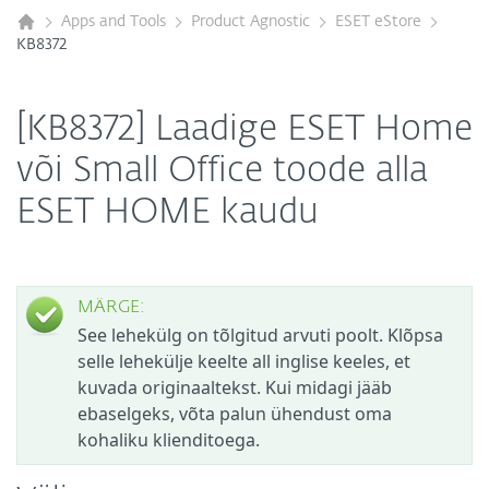
Apps and Tools
Product Agnostic
ESET eStore
KB8372
[KB8372] Laadige ESET Home
või Small Office toode alla
ESET HOME kaudu
MÄRGE:
See lehekülg on tõlgitud arvuti poolt. Klõpsa
selle lehekülje keelte all inglise keeles, et
kuvada originaaltekst. Kui midagi jääb
ebaselgeks, võta palun ühendust oma
kohaliku klienditoega.