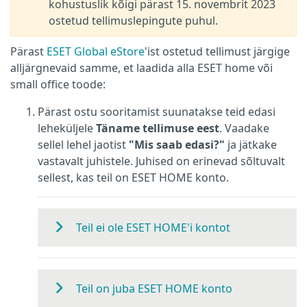
kohustuslik kõigi pärast 15. novembrit 2023
ostetud tellimuslepingute puhul.
Pärast
ESET Global eStore
'ist ostetud tellimust järgige
alljärgnevaid samme, et laadida alla ESET home või
small office toode:
Pärast ostu sooritamist suunatakse teid edasi
leheküljele
Täname tellimuse eest
. Vaadake
sellel lehel jaotist
"Mis saab edasi?"
ja jätkake
vastavalt juhistele. Juhised on erinevad sõltuvalt
sellest, kas teil on ESET HOME konto.
Teil ei ole ESET HOME'i kontot
Teil on juba ESET HOME konto