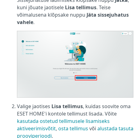
Sissejuhatuse läbimiseks klõpsake nuppu
Jätka
,
kuni jõuate jaotisele
Lisa tellimus
. Teise
võimalusena klõpsake nuppu
Jäta sissejuhatus
vahele
.
Valige jaotises
Lisa tellimus
, kuidas soovite oma
ESET HOME'i kontole tellimust lisada. Võite
kasutada ostetud tellimusele lisamiseks
aktiveerimisvõtit
,
osta tellimus
või
alustada tasuta
prooviperioodi
.