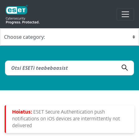
Hoiatus:
ESET Secure Authentication push
notifications on iOS devices are intermittently not
delivered