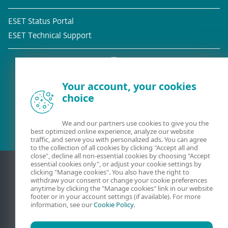
ESET Status Portal
ESET Technical Support
Your account, your cookies
choice
Eksisterende kunde?
We and our partners use cookies to give you the
best optimized online experience, analyze our website
traffic, and serve you with personalized ads. You can agree
to the collection of all cookies by clicking "Accept all and
close", decline all non-essential cookies by choosing "Accept
essential cookies only", or adjust your cookie settings by
clicking "Manage cookies". You also have the right to
withdraw your consent or change your cookie preferences
anytime by clicking the "Manage cookies" link in our website
footer or in your account settings (if available). For more
information, see our
Cookie Policy
.