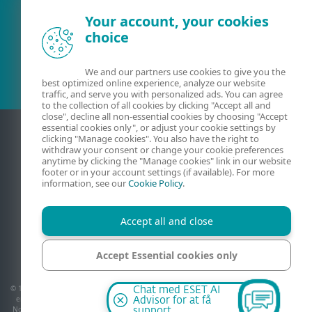
Your account, your cookies
choice
Eksisterende kunde?
We and our partners use cookies to give you the
best optimized online experience, analyze our website
traffic, and serve you with personalized ads. You can agree
to the collection of all cookies by clicking "Accept all and
close", decline all non-essential cookies by choosing "Accept
essential cookies only", or adjust your cookie settings by
clicking "Manage cookies". You also have the right to
withdraw your consent or change your cookie preferences
anytime by clicking the "Manage cookies" link in our website
footer or in your account settings (if available). For more
information, see our
Cookie Policy
.
Accept all and close
Kontakt
Beskyttelse af personlige oplysninger
Juridiske oplysninger
Rapportér sårbarheder
Oversigt
Accept Essential cookies only
Administrer cookies
Manage cookies
© 1992 - 2026 ESET, spol. s r.o. - Alle rettigheder forbeholdes. Varemærker anvendt her
Chat med ESET AI
er varemærker eller registrerede varemærker tilhørende ESET, spol. s r.o. eller ESET
Advisor for at få
North America. Alle andre navne eller mærker er registrerede varemærker tilhørende
support