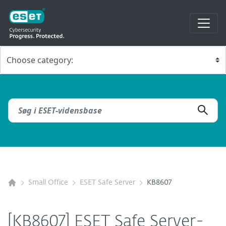
Small Office
ESET Safe Server
KB8607
[KB8607] ESET Safe Server-