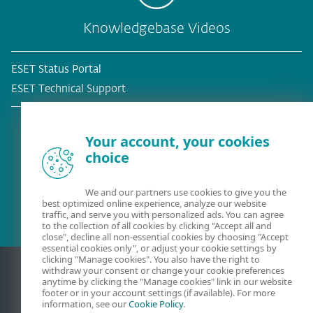
Knowledgebase Videos
ESET Status Portal
ESET Technical Support
Your account, your cookies
choice
Bestehender Kunde?
We and our partners use cookies to give you the
best optimized online experience, analyze our website
traffic, and serve you with personalized ads. You can agree
to the collection of all cookies by clicking "Accept all and
close", decline all non-essential cookies by choosing "Accept
essential cookies only", or adjust your cookie settings by
clicking "Manage cookies". You also have the right to
withdraw your consent or change your cookie preferences
anytime by clicking the "Manage cookies" link in our website
footer or in your account settings (if available). For more
information, see our
Cookie Policy
.