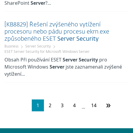
SharePoint
Server
?...
[KB8829] Řešení zvýšeného vytížení
procesoru nebo pádu procesu ekrn.exe
způsobeného ESET
Server
Security
Business
Server Security
ESET Server Security for Microsoft Windows Server
Obsah Při používání ESET
Server
Security
pro
Microsoft Windows
Server
jste zaznamenali zvýšené
vytížení...
»
1
2
3
4
14
...