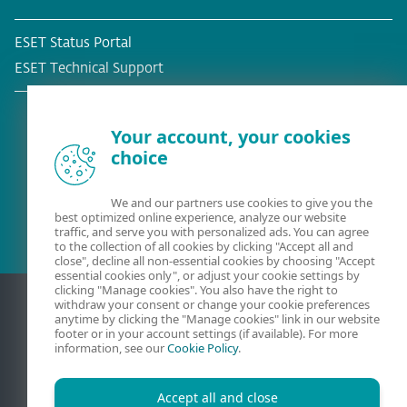
ESET Status Portal
ESET Technical Support
Your account, your cookies
choice
Stávající zákazník?
We and our partners use cookies to give you the
best optimized online experience, analyze our website
traffic, and serve you with personalized ads. You can agree
to the collection of all cookies by clicking "Accept all and
close", decline all non-essential cookies by choosing "Accept
essential cookies only", or adjust your cookie settings by
clicking "Manage cookies". You also have the right to
withdraw your consent or change your cookie preferences
anytime by clicking the "Manage cookies" link in our website
footer or in your account settings (if available). For more
information, see our
Cookie Policy
.
Accept all and close