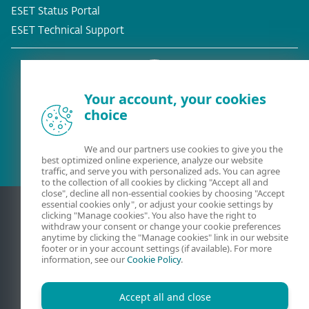
ESET Status Portal
ESET Technical Support
Your account, your cookies
choice
Съществуващ клиент?
We and our partners use cookies to give you the
best optimized online experience, analyze our website
traffic, and serve you with personalized ads. You can agree
to the collection of all cookies by clicking "Accept all and
close", decline all non-essential cookies by choosing "Accept
essential cookies only", or adjust your cookie settings by
clicking "Manage cookies". You also have the right to
withdraw your consent or change your cookie preferences
anytime by clicking the "Manage cookies" link in our website
footer or in your account settings (if available). For more
information, see our
Cookie Policy
.
Accept all and close
Свържете
Поверителност
Правна информация