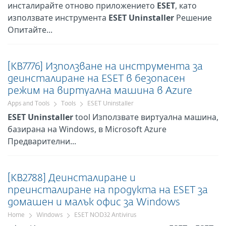
инсталирайте отново приложението
ESET
, като
използвате инструмента
ESET
Uninstaller
Решение
Опитайте...
[KB7776] Използване на инструмента за
деинсталиране на ESET в безопасен
режим на виртуална машина в Azure
Apps and Tools
Tools
ESET Uninstaller
ESET
Uninstaller
tool Използвате виртуална машина,
базирана на Windows, в Microsoft Azure
Предварителни...
[KB2788] Деинсталиране и
преинсталиране на продукта на ESET за
домашен и малък офис за Windows
Home
Windows
ESET NOD32 Antivirus