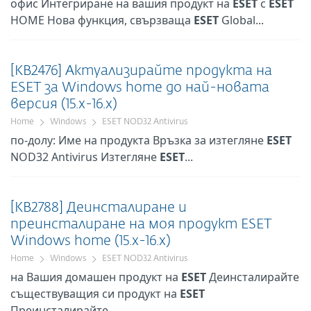
офис Интегриране на вашия продукт на
ESET
с
ESET
HOME Нова функция, свързваща
ESET
Global...
[KB2476] Актуализирайте продукта на
ESET за Windows home до най-новата
версия (15.x-16.x)
Home
Windows
ESET NOD32 Antivirus
по-долу: Име на продукта Връзка за изтегляне
ESET
NOD32 Antivirus Изтегляне
ESET
...
[KB2788] Деинсталиране и
преинсталиране на моя продукт ESET
Windows home (15.x-16.x)
Home
Windows
ESET NOD32 Antivirus
на Вашия домашен продукт на
ESET
Деинсталирайте
съществуващия си продукт на
ESET
Преинсталирайте...