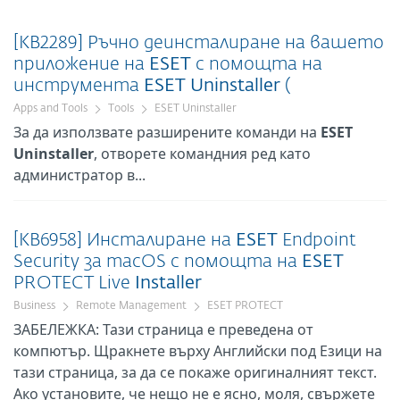
[KB2289] Ръчно деинсталиране на вашето
приложение на
ESET
с помощта на
инструмента
ESET
Uninstaller
(
Apps and Tools
Tools
ESET Uninstaller
За да използвате разширените команди на
ESET
Uninstaller
, отворете командния ред като
администратор в...
[KB6958] Инсталиране на
ESET
Endpoint
Security за macOS с помощта на
ESET
PROTECT Live
Installer
Business
Remote Management
ESET PROTECT
ЗАБЕЛЕЖКА: Тази страница е преведена от
компютър. Щракнете върху Английски под Езици на
тази страница, за да се покаже оригиналният текст.
Ако установите, че нещо не е ясно, моля, свържете