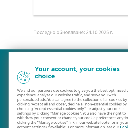
Последно обновяване: 24.10.2025 г.
Your account, your cookies
choice
We and our partners use cookies to give you the best optimized 
experience, analyze our website traffic, and serve you with
personalized ads. You can agree to the collection of all cookies by
clicking "Accept all and close", decline all non-essential cookies by
choosing "Accept essential cookies only", or adjust your cookie
Ръководства за
Форум на ESE
settings by clicking "Manage cookies". You also have the right to
потребителя
withdraw your consent or change your cookie preferences anyti
clicking the "Manage cookies" link in our website footer or in you
account settings (if available). For more information, see our
Cook