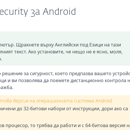
ecurity за Android
пютър. Щракнете върху Английски под Езици на тази
лният текст. Ако установите, че нещо не е ясно, моля,
.
но решение за сигурност, което предпазва вашето устройс
ици и ви позволява да поемете дистанционно контрола 
ражба.
4-битова версия на операционната система Android
ничени до 32-битови набори от инструкции, дори ако са
в процесор, то трябва да работи и с 64-битова версия н