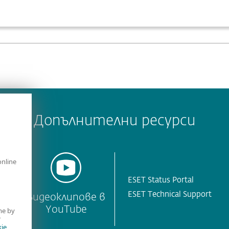
Допълнителни ресурси
online
ESET Status Portal
ESET Technical Support
T
Видеоклипове в
YouTube
me by
r
ie