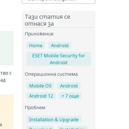
Тази статия се
отнася за
Приложение
Home
Android
ESET Mobile Security for
Android
тво с
Операционна система
над
Mobile OS
Android
Android 12
+ 7 още
Проблем
Installation & Upgrade
а