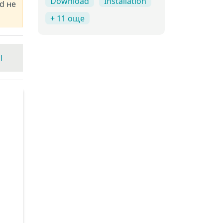
Download
Installation
d не
+ 11 още
l